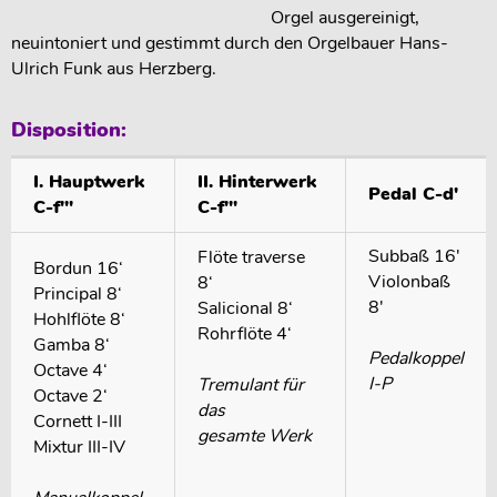
Orgel ausgereinigt,
neuintoniert und gestimmt durch den Orgelbauer Hans-
Ulrich Funk aus Herzberg.
Disposition:
I. Hauptwerk
II. Hinterwerk
Pedal C-d'
C-f'''
C-f'''
Subbaß 16'
Flöte traverse
Bordun 16‘
Violonbaß
8‘
Principal 8‘
8'
Salicional 8‘
Hohlflöte 8‘
Rohrflöte 4‘
Gamba 8‘
Pedalkoppel
Octave 4‘
I-P
Tremulant für
Octave 2‘
das
Cornett I-III
gesamte Werk
Mixtur III-IV