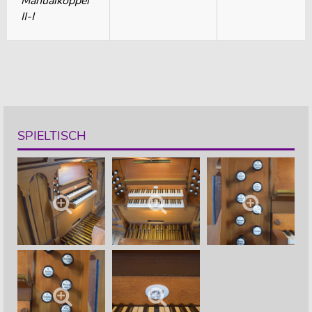
Manualkoppel
II-I
SPIELTISCH