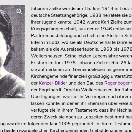
Johanna Zielke wurde am 15. Juni 1914 in Lodz (
deutsche Staatsangehörige. 1938 heiratete sie de
ihrer Jugend kannte. 1942 wurde Karl Zielke zum
Kriegsgefangenschaft, aus der er 1946 entlasse
Pastorenausbildung und erhielt eine Stelle in Sc
Eltern in Lodz, wo sie als Deutsche harte Jahre 
bekam sie die Ausreiseerlaubnis. 1963 bis 1978
Wollershausen. Seine letzten Lebensjahre waren
Er starb im Juni 1978. Johanna Zielke lebte 26 Ja
sie aufmerksam am Gemeindeleben teilgenommen
Kirchengemeinde finanziell großzügig unterstütz
der
Kanzel-Bilder
und den Bau des
Regenbogen
der Engelhardt-Orgel in Wollershausen. Im Rahm
Überlegungen, wie sie ihr Vermögen nach ihr
lassen könnte, in denen ihr Ehemann über viele Ja
verfügte sie in ihrem Testament, dass ihr Nachlas
deren Zweck sie noch zu Lebzeiten bestimmt hat
ung wurde im folgenden Jahr 2005 gegründet. In ihrem Testamen
en beiden evangelischen Kirchengemeinden Gieboldehausen und